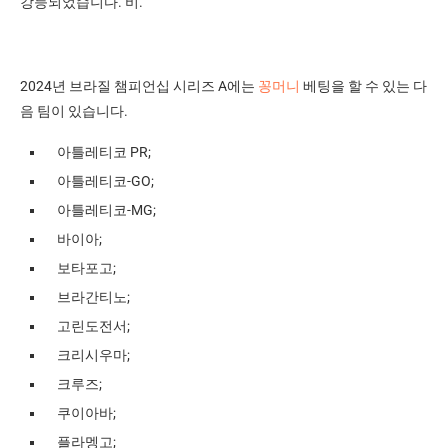
강등되었습니다. 비.
2024년 브라질 챔피언십 시리즈 A에는
꽁머니
베팅을 할 수 있는 다
음 팀이 있습니다.
아틀레티코 PR;
아틀레티코-GO;
아틀레티코-MG;
바이아;
보타포고;
브라간티노;
고린도전서;
크리시우마;
크루즈;
쿠이아바;
플라멩고;